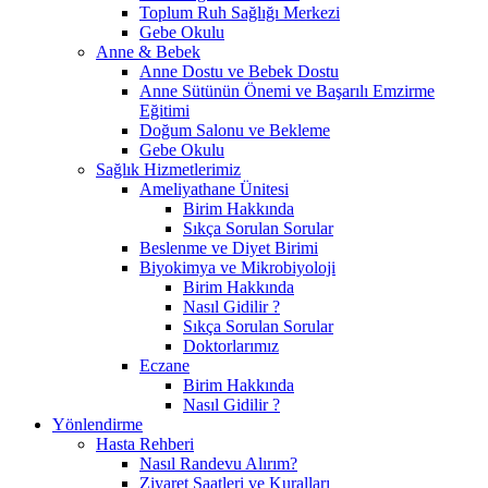
Toplum Ruh Sağlığı Merkezi
Gebe Okulu
Anne & Bebek
Anne Dostu ve Bebek Dostu
Anne Sütünün Önemi ve Başarılı Emzirme
Eğitimi
Doğum Salonu ve Bekleme
Gebe Okulu
Sağlık Hizmetlerimiz
Ameliyathane Ünitesi
Birim Hakkında
Sıkça Sorulan Sorular
Beslenme ve Diyet Birimi
Biyokimya ve Mikrobiyoloji
Birim Hakkında
Nasıl Gidilir ?
Sıkça Sorulan Sorular
Doktorlarımız
Eczane
Birim Hakkında
Nasıl Gidilir ?
Yönlendirme
Hasta Rehberi
Nasıl Randevu Alırım?
Ziyaret Saatleri ve Kuralları