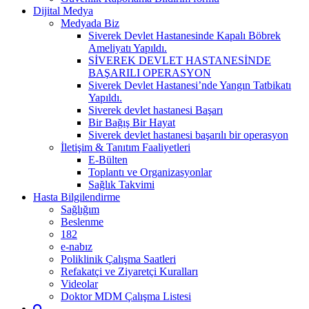
Dijital Medya
Medyada Biz
Siverek Devlet Hastanesinde Kapalı Böbrek
Ameliyatı Yapıldı.
SİVEREK DEVLET HASTANESİNDE
BAŞARILI OPERASYON
Siverek Devlet Hastanesi’nde Yangın Tatbikatı
Yapıldı.
Siverek devlet hastanesi Başarı
Bir Bağış Bir Hayat
Siverek devlet hastanesi başarılı bir operasyon
İletişim & Tanıtım Faaliyetleri
E-Bülten
Toplantı ve Organizasyonlar
Sağlık Takvimi
Hasta Bilgilendirme
Sağlığım
Beslenme
182
e-nabız
Poliklinik Çalışma Saatleri
Refakatçi ve Ziyaretçi Kuralları
Videolar
Doktor MDM Çalışma Listesi