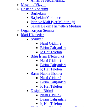
Amaç ve Hedeflerimiz
Misyon / Vizyon
Hastane Yönetimi
Başhekim
Başhekim Yardımcısı
İdari ve Mali İşler Müdürlüğü
Sağlık Bakım Hizmetleri Müdürü
Organizasyon Şeması
İdari Hizmetler
Ayniyat
Nasıl Gidilir ?
Birim Çalışanları
İç Hat Telefon
Bilgi İşlem (Network)
Nasıl Gidilir ?
Birim Çalışanları
İç Hat Telefon
Basın Halkla İlişkiler
Nasıl Gidilir ?
Birim Çalışanları
İç Hat Telefon
Disiplin Birimi
Nasıl Gidilir ?
Birim Çalışanları
İç Hat Telefon