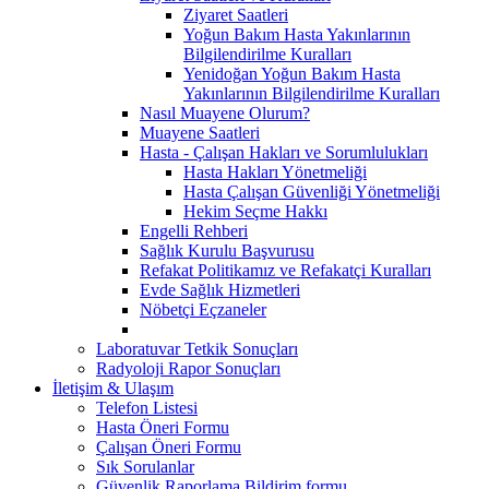
Ziyaret Saatleri
Yoğun Bakım Hasta Yakınlarının
Bilgilendirilme Kuralları
Yenidoğan Yoğun Bakım Hasta
Yakınlarının Bilgilendirilme Kuralları
Nasıl Muayene Olurum?
Muayene Saatleri
Hasta - Çalışan Hakları ve Sorumlulukları
Hasta Hakları Yönetmeliği
Hasta Çalışan Güvenliği Yönetmeliği
Hekim Seçme Hakkı
Engelli Rehberi
Sağlık Kurulu Başvurusu
Refakat Politikamız ve Refakatçi Kuralları
Evde Sağlık Hizmetleri
Nöbetçi Eçzaneler
Laboratuvar Tetkik Sonuçları
Radyoloji Rapor Sonuçları
İletişim & Ulaşım
Telefon Listesi
Hasta Öneri Formu
Çalışan Öneri Formu
Sık Sorulanlar
Güvenlik Raporlama Bildirim formu