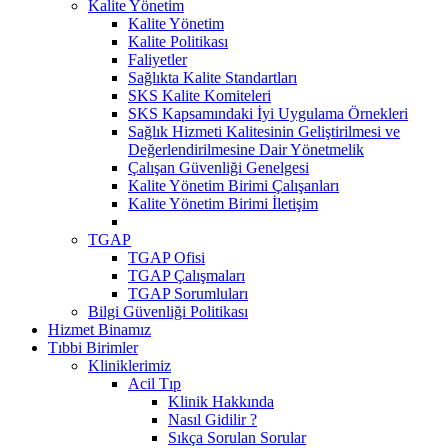
Kalite Yönetim
Kalite Yönetim
Kalite Politikası
Faliyetler
Sağlıkta Kalite Standartları
SKS Kalite Komiteleri
SKS Kapsamındaki İyi Uygulama Örnekleri
Sağlık Hizmeti Kalitesinin Geliştirilmesi ve
Değerlendirilmesine Dair Yönetmelik
Çalışan Güvenliği Genelgesi
Kalite Yönetim Birimi Çalışanları
Kalite Yönetim Birimi İletişim
TGAP
TGAP Ofisi
TGAP Çalışmaları
TGAP Sorumluları
Bilgi Güvenliği Politikası
Hizmet Binamız
Tıbbi Birimler
Kliniklerimiz
Acil Tıp
Klinik Hakkında
Nasıl Gidilir ?
Sıkça Sorulan Sorular