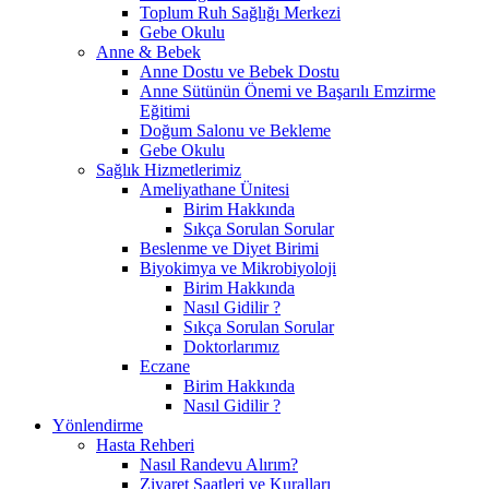
Toplum Ruh Sağlığı Merkezi
Gebe Okulu
Anne & Bebek
Anne Dostu ve Bebek Dostu
Anne Sütünün Önemi ve Başarılı Emzirme
Eğitimi
Doğum Salonu ve Bekleme
Gebe Okulu
Sağlık Hizmetlerimiz
Ameliyathane Ünitesi
Birim Hakkında
Sıkça Sorulan Sorular
Beslenme ve Diyet Birimi
Biyokimya ve Mikrobiyoloji
Birim Hakkında
Nasıl Gidilir ?
Sıkça Sorulan Sorular
Doktorlarımız
Eczane
Birim Hakkında
Nasıl Gidilir ?
Yönlendirme
Hasta Rehberi
Nasıl Randevu Alırım?
Ziyaret Saatleri ve Kuralları