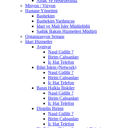
Amaç ve Hedeflerimiz
Misyon / Vizyon
Hastane Yönetimi
Başhekim
Başhekim Yardımcısı
İdari ve Mali İşler Müdürlüğü
Sağlık Bakım Hizmetleri Müdürü
Organizasyon Şeması
İdari Hizmetler
Ayniyat
Nasıl Gidilir ?
Birim Çalışanları
İç Hat Telefon
Bilgi İşlem (Network)
Nasıl Gidilir ?
Birim Çalışanları
İç Hat Telefon
Basın Halkla İlişkiler
Nasıl Gidilir ?
Birim Çalışanları
İç Hat Telefon
Disiplin Birimi
Nasıl Gidilir ?
Birim Çalışanları
İç Hat Telefon