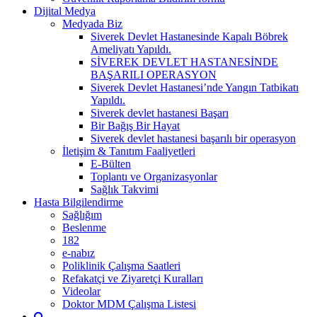
Dijital Medya
Medyada Biz
Siverek Devlet Hastanesinde Kapalı Böbrek
Ameliyatı Yapıldı.
SİVEREK DEVLET HASTANESİNDE
BAŞARILI OPERASYON
Siverek Devlet Hastanesi’nde Yangın Tatbikatı
Yapıldı.
Siverek devlet hastanesi Başarı
Bir Bağış Bir Hayat
Siverek devlet hastanesi başarılı bir operasyon
İletişim & Tanıtım Faaliyetleri
E-Bülten
Toplantı ve Organizasyonlar
Sağlık Takvimi
Hasta Bilgilendirme
Sağlığım
Beslenme
182
e-nabız
Poliklinik Çalışma Saatleri
Refakatçi ve Ziyaretçi Kuralları
Videolar
Doktor MDM Çalışma Listesi