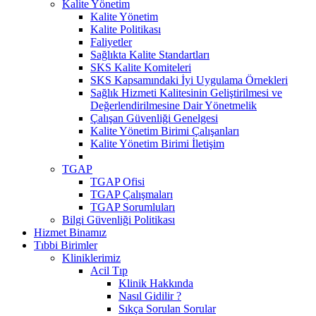
Kalite Yönetim
Kalite Yönetim
Kalite Politikası
Faliyetler
Sağlıkta Kalite Standartları
SKS Kalite Komiteleri
SKS Kapsamındaki İyi Uygulama Örnekleri
Sağlık Hizmeti Kalitesinin Geliştirilmesi ve
Değerlendirilmesine Dair Yönetmelik
Çalışan Güvenliği Genelgesi
Kalite Yönetim Birimi Çalışanları
Kalite Yönetim Birimi İletişim
TGAP
TGAP Ofisi
TGAP Çalışmaları
TGAP Sorumluları
Bilgi Güvenliği Politikası
Hizmet Binamız
Tıbbi Birimler
Kliniklerimiz
Acil Tıp
Klinik Hakkında
Nasıl Gidilir ?
Sıkça Sorulan Sorular