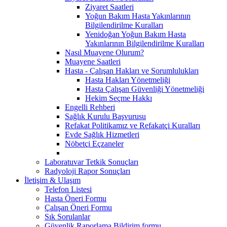
Ziyaret Saatleri
Yoğun Bakım Hasta Yakınlarının
Bilgilendirilme Kuralları
Yenidoğan Yoğun Bakım Hasta
Yakınlarının Bilgilendirilme Kuralları
Nasıl Muayene Olurum?
Muayene Saatleri
Hasta - Çalışan Hakları ve Sorumlulukları
Hasta Hakları Yönetmeliği
Hasta Çalışan Güvenliği Yönetmeliği
Hekim Seçme Hakkı
Engelli Rehberi
Sağlık Kurulu Başvurusu
Refakat Politikamız ve Refakatçi Kuralları
Evde Sağlık Hizmetleri
Nöbetçi Eçzaneler
Laboratuvar Tetkik Sonuçları
Radyoloji Rapor Sonuçları
İletişim & Ulaşım
Telefon Listesi
Hasta Öneri Formu
Çalışan Öneri Formu
Sık Sorulanlar
Güvenlik Raporlama Bildirim formu