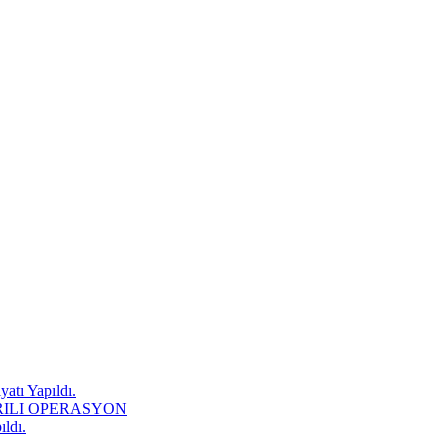
atı Yapıldı.
RILI OPERASYON
ıldı.