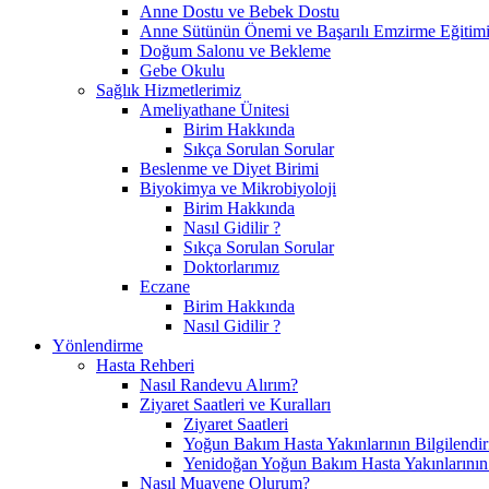
Anne Dostu ve Bebek Dostu
Anne Sütünün Önemi ve Başarılı Emzirme Eğitim
Doğum Salonu ve Bekleme
Gebe Okulu
Sağlık Hizmetlerimiz
Ameliyathane Ünitesi
Birim Hakkında
Sıkça Sorulan Sorular
Beslenme ve Diyet Birimi
Biyokimya ve Mikrobiyoloji
Birim Hakkında
Nasıl Gidilir ?
Sıkça Sorulan Sorular
Doktorlarımız
Eczane
Birim Hakkında
Nasıl Gidilir ?
Yönlendirme
Hasta Rehberi
Nasıl Randevu Alırım?
Ziyaret Saatleri ve Kuralları
Ziyaret Saatleri
Yoğun Bakım Hasta Yakınlarının Bilgilendir
Yenidoğan Yoğun Bakım Hasta Yakınlarının B
Nasıl Muayene Olurum?