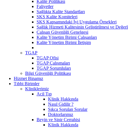
Kalite Politikası
Faliyetler
Sağlıkta Kalite Standartları
SKS Kalite Komiteleri
SKS Kapsamındaki İyi Uygulama Örnekleri
Sağlık Hizmeti Kalitesinin Geliştirilmesi ve Değer
Çalışan Güvenliği Genelgesi
Kalite Yönetim Birimi Çalışanları
Kalite Yönetim Birimi İletişim
TGAP
TGAP Ofisi
TGAP Çalışmaları
TGAP Sorumluları
Bilgi Güvenliği Politikası
Hizmet Binamız
Tıbbi Birimler
Kliniklerimiz
Acil Tıp
Klinik Hakkında
Nasıl Gidilir ?
Sıkça Sorulan Sorular
Doktorlarımız
Beyin ve Sinir Cerrahisi
Klinik Hakkında