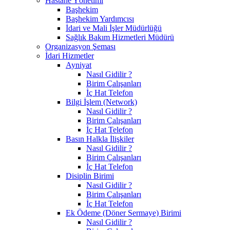
Hastane Yönetimi
Başhekim
Başhekim Yardımcısı
İdari ve Mali İşler Müdürlüğü
Sağlık Bakım Hizmetleri Müdürü
Organizasyon Şeması
İdari Hizmetler
Ayniyat
Nasıl Gidilir ?
Birim Çalışanları
İç Hat Telefon
Bilgi İşlem (Network)
Nasıl Gidilir ?
Birim Çalışanları
İç Hat Telefon
Basın Halkla İlişkiler
Nasıl Gidilir ?
Birim Çalışanları
İç Hat Telefon
Disiplin Birimi
Nasıl Gidilir ?
Birim Çalışanları
İç Hat Telefon
Ek Ödeme (Döner Sermaye) Birimi
Nasıl Gidilir ?