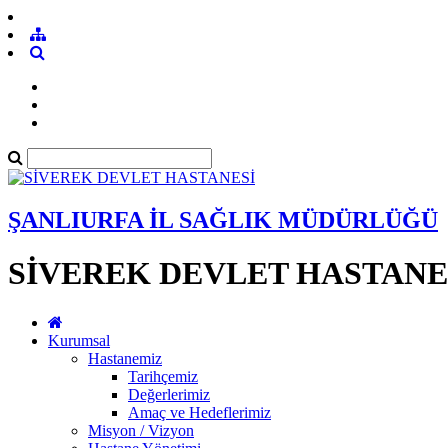
ŞANLIURFA İL SAĞLIK MÜDÜRLÜĞÜ
SİVEREK DEVLET HASTANE
Kurumsal
Hastanemiz
Tarihçemiz
Değerlerimiz
Amaç ve Hedeflerimiz
Misyon / Vizyon