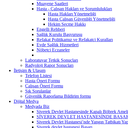
Muayene Saatleri
Hasta - Çalışan Hakları ve Sorumlulukları
Hasta Hakları Yönetmeliği
Hasta Çalışan Güvenliği Yönetmeliği
Hekim Seçme Hakkı
Engelli Rehberi
Sağlık Kurulu Başvurusu
Refakat Politikamız ve Refakatçi Kuralları
Evde Sağlık Hizmetleri
Nöbetçi Eçzaneler
Laboratuvar Tetkik Sonuçları
Radyoloji Rapor Sonuçları
İletişim & Ulaşım
Telefon Listesi
Hasta Öneri Formu
Çalışan Öneri Formu
Sık Sorulanlar
Güvenlik Raporlama Bildirim formu
Dijital Medya
Medyada Biz
Siverek Devlet Hastanesinde Kapalı Böbrek Ameliy
SİVEREK DEVLET HASTANESİNDE BAŞA
Siverek Devlet Hastanesi’nde Yangın Tatbikatı Yap
Siverek devlet hastanesi Başarı