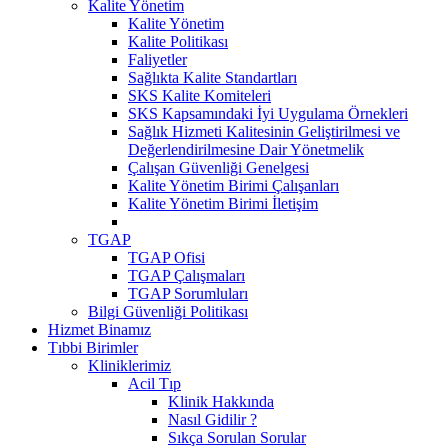
Kalite Yönetim
Kalite Yönetim
Kalite Politikası
Faliyetler
Sağlıkta Kalite Standartları
SKS Kalite Komiteleri
SKS Kapsamındaki İyi Uygulama Örnekleri
Sağlık Hizmeti Kalitesinin Geliştirilmesi ve
Değerlendirilmesine Dair Yönetmelik
Çalışan Güvenliği Genelgesi
Kalite Yönetim Birimi Çalışanları
Kalite Yönetim Birimi İletişim
TGAP
TGAP Ofisi
TGAP Çalışmaları
TGAP Sorumluları
Bilgi Güvenliği Politikası
Hizmet Binamız
Tıbbi Birimler
Kliniklerimiz
Acil Tıp
Klinik Hakkında
Nasıl Gidilir ?
Sıkça Sorulan Sorular