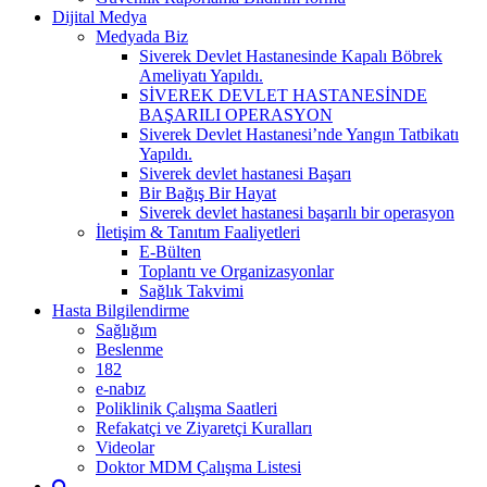
Dijital Medya
Medyada Biz
Siverek Devlet Hastanesinde Kapalı Böbrek
Ameliyatı Yapıldı.
SİVEREK DEVLET HASTANESİNDE
BAŞARILI OPERASYON
Siverek Devlet Hastanesi’nde Yangın Tatbikatı
Yapıldı.
Siverek devlet hastanesi Başarı
Bir Bağış Bir Hayat
Siverek devlet hastanesi başarılı bir operasyon
İletişim & Tanıtım Faaliyetleri
E-Bülten
Toplantı ve Organizasyonlar
Sağlık Takvimi
Hasta Bilgilendirme
Sağlığım
Beslenme
182
e-nabız
Poliklinik Çalışma Saatleri
Refakatçi ve Ziyaretçi Kuralları
Videolar
Doktor MDM Çalışma Listesi