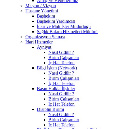
Amaç ve Hedeflerimiz
Misyon / Vizyon
Hastane Yönetimi
Başhekim
Başhekim Yardımcısı
İdari ve Mali İşler Müdürlüğü
Sağlık Bakım Hizmetleri Müdürü
Organizasyon Şeması
İdari Hizmetler
Ayniyat
Nasıl Gidilir ?
Birim Çalışanları
İç Hat Telefon
Bilgi İşlem (Network)
Nasıl Gidilir ?
Birim Çalışanları
İç Hat Telefon
Basın Halkla İlişkiler
Nasıl Gidilir ?
Birim Çalışanları
İç Hat Telefon
Disiplin Birimi
Nasıl Gidilir ?
Birim Çalışanları
İç Hat Telefon