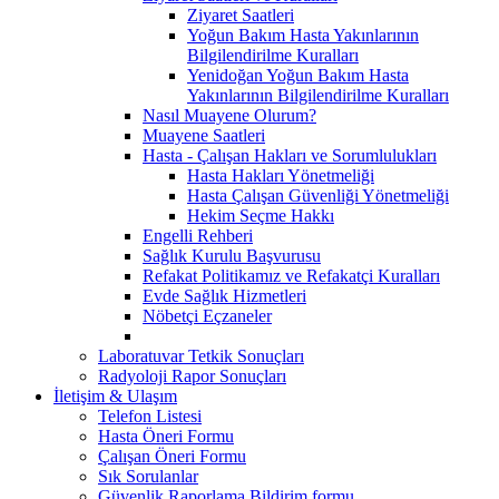
Ziyaret Saatleri
Yoğun Bakım Hasta Yakınlarının
Bilgilendirilme Kuralları
Yenidoğan Yoğun Bakım Hasta
Yakınlarının Bilgilendirilme Kuralları
Nasıl Muayene Olurum?
Muayene Saatleri
Hasta - Çalışan Hakları ve Sorumlulukları
Hasta Hakları Yönetmeliği
Hasta Çalışan Güvenliği Yönetmeliği
Hekim Seçme Hakkı
Engelli Rehberi
Sağlık Kurulu Başvurusu
Refakat Politikamız ve Refakatçi Kuralları
Evde Sağlık Hizmetleri
Nöbetçi Eçzaneler
Laboratuvar Tetkik Sonuçları
Radyoloji Rapor Sonuçları
İletişim & Ulaşım
Telefon Listesi
Hasta Öneri Formu
Çalışan Öneri Formu
Sık Sorulanlar
Güvenlik Raporlama Bildirim formu