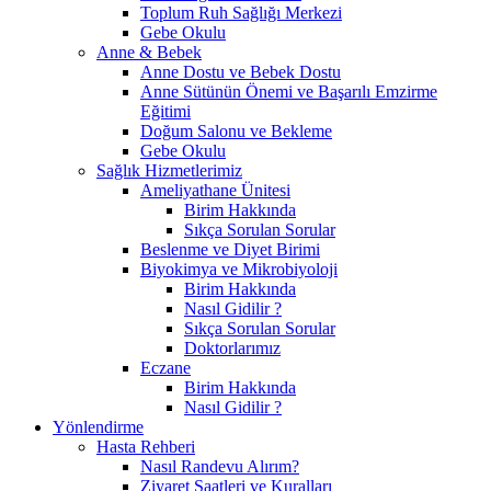
Toplum Ruh Sağlığı Merkezi
Gebe Okulu
Anne & Bebek
Anne Dostu ve Bebek Dostu
Anne Sütünün Önemi ve Başarılı Emzirme
Eğitimi
Doğum Salonu ve Bekleme
Gebe Okulu
Sağlık Hizmetlerimiz
Ameliyathane Ünitesi
Birim Hakkında
Sıkça Sorulan Sorular
Beslenme ve Diyet Birimi
Biyokimya ve Mikrobiyoloji
Birim Hakkında
Nasıl Gidilir ?
Sıkça Sorulan Sorular
Doktorlarımız
Eczane
Birim Hakkında
Nasıl Gidilir ?
Yönlendirme
Hasta Rehberi
Nasıl Randevu Alırım?
Ziyaret Saatleri ve Kuralları