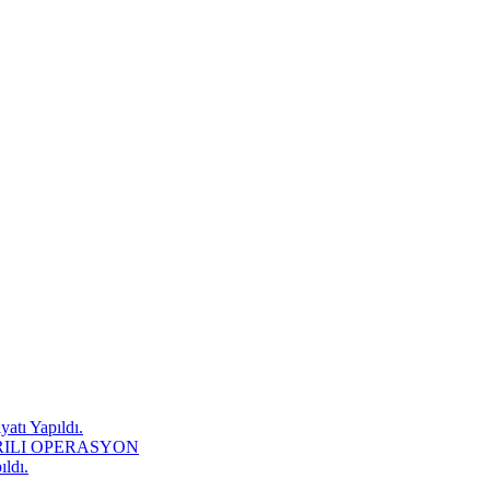
atı Yapıldı.
RILI OPERASYON
ıldı.