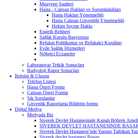
Muayene Saatleri
Hasta - Çalışan Hakları ve Sorumlulukları
Hasta Hakları Yönetmeliği
Hasta Çalışan Güvenliği Yönetmeliği
Hekim Seçme Hakkı
Engelli Rehberi
Sağlık Kurulu Başvurusu
Refakat Politikamız ve Refakatçi Kuralları
Evde Sağlık Hizmetleri
Nöbetçi Eçzaneler
Laboratuvar Tetkik Sonuçları
Radyoloji Rapor Sonuçları
İletişim & Ulaşım
Telefon Listesi
Hasta Öneri Formu
Çalışan Öneri Formu
Sık Sorulanlar
Güvenlik Raporlama Bildirim formu
Dijital Medya
Medyada Biz
Siverek Devlet Hastanesinde Kapalı Böbrek Ameliy
SİVEREK DEVLET HASTANESİNDE BAŞA
Siverek Devlet Hastanesi’nde Yangın Tatbikatı Yap
Siverek devlet hastanesi Başarı