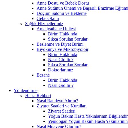
Anne Dostu ve Bebek Dostu
Anne Sütünün Önemi ve Başarılı Emzirme Eğitim
Doğum Salonu ve Bekleme
Gebe Okulu
Sağlık Hizmetlerimiz
Ameliyathane Ünitesi
Birim Hakkında
Sıkça Sorulan Sorular
Beslenme ve Diyet Birimi
Biyokimya ve Mikrobiyoloji
Birim Hakkında
Nasıl Gidilir ?
Sıkça Sorulan Sorular
Doktorlarımız
Eczane
Birim Hakkında
Nasıl Gidilir ?
Yönlendirme
Hasta Rehberi
Nasıl Randevu Alırım?
Ziyaret Saatleri ve Kuralları
Ziyaret Saatleri
Yoğun Bakım Hasta Yakınlarının Bilgilendir
Yenidoğan Yoğun Bakım Hasta Yakınlarının B
Nasıl Muayene Olurum?