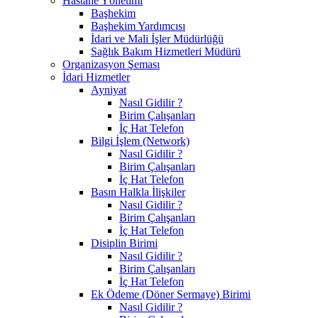
Hastane Yönetimi
Başhekim
Başhekim Yardımcısı
İdari ve Mali İşler Müdürlüğü
Sağlık Bakım Hizmetleri Müdürü
Organizasyon Şeması
İdari Hizmetler
Ayniyat
Nasıl Gidilir ?
Birim Çalışanları
İç Hat Telefon
Bilgi İşlem (Network)
Nasıl Gidilir ?
Birim Çalışanları
İç Hat Telefon
Basın Halkla İlişkiler
Nasıl Gidilir ?
Birim Çalışanları
İç Hat Telefon
Disiplin Birimi
Nasıl Gidilir ?
Birim Çalışanları
İç Hat Telefon
Ek Ödeme (Döner Sermaye) Birimi
Nasıl Gidilir ?