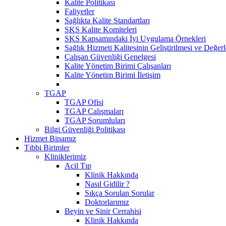
Kalite Politikası
Faliyetler
Sağlıkta Kalite Standartları
SKS Kalite Komiteleri
SKS Kapsamındaki İyi Uygulama Örnekleri
Sağlık Hizmeti Kalitesinin Geliştirilmesi ve Değer
Çalışan Güvenliği Genelgesi
Kalite Yönetim Birimi Çalışanları
Kalite Yönetim Birimi İletişim
TGAP
TGAP Ofisi
TGAP Çalışmaları
TGAP Sorumluları
Bilgi Güvenliği Politikası
Hizmet Binamız
Tıbbi Birimler
Kliniklerimiz
Acil Tıp
Klinik Hakkında
Nasıl Gidilir ?
Sıkça Sorulan Sorular
Doktorlarımız
Beyin ve Sinir Cerrahisi
Klinik Hakkında