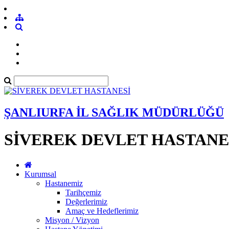
ŞANLIURFA İL SAĞLIK MÜDÜRLÜĞÜ
SİVEREK DEVLET HASTANE
Kurumsal
Hastanemiz
Tarihçemiz
Değerlerimiz
Amaç ve Hedeflerimiz
Misyon / Vizyon