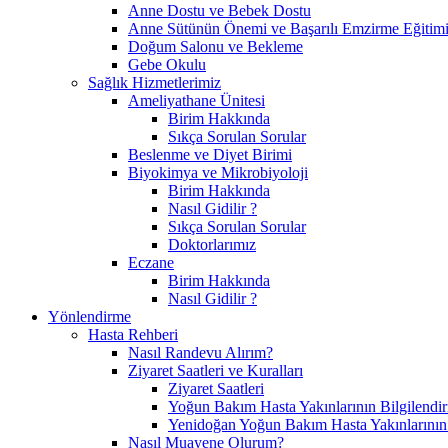
Anne Dostu ve Bebek Dostu
Anne Sütünün Önemi ve Başarılı Emzirme Eğitim
Doğum Salonu ve Bekleme
Gebe Okulu
Sağlık Hizmetlerimiz
Ameliyathane Ünitesi
Birim Hakkında
Sıkça Sorulan Sorular
Beslenme ve Diyet Birimi
Biyokimya ve Mikrobiyoloji
Birim Hakkında
Nasıl Gidilir ?
Sıkça Sorulan Sorular
Doktorlarımız
Eczane
Birim Hakkında
Nasıl Gidilir ?
Yönlendirme
Hasta Rehberi
Nasıl Randevu Alırım?
Ziyaret Saatleri ve Kuralları
Ziyaret Saatleri
Yoğun Bakım Hasta Yakınlarının Bilgilendir
Yenidoğan Yoğun Bakım Hasta Yakınlarının B
Nasıl Muayene Olurum?