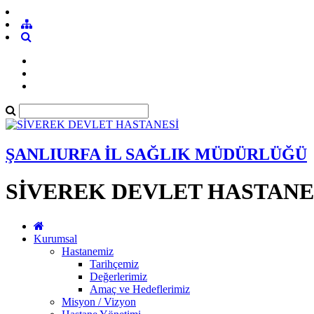
ŞANLIURFA İL SAĞLIK MÜDÜRLÜĞÜ
SİVEREK DEVLET HASTANE
Kurumsal
Hastanemiz
Tarihçemiz
Değerlerimiz
Amaç ve Hedeflerimiz
Misyon / Vizyon