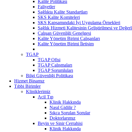
Kalite Politikası
Faliyetler
Sağlıkta Kalite Standartları
SKS Kalite Komiteleri
SKS Kapsamındaki İyi Uygulama Örnekleri
Sağlık Hizmeti Kalitesinin Geliştirilmesi ve Değer
Çalışan Güvenliği Genelgesi
Kalite Yönetim Birimi Çalışanları
Kalite Yönetim Birimi İletişim
TGAP
TGAP Ofisi
TGAP Çalışmaları
TGAP Sorumluları
Bilgi Güvenliği Politikası
Hizmet Binamız
Tıbbi Birimler
Kliniklerimiz
Acil Tıp
Klinik Hakkında
Nasıl Gidilir ?
Sıkça Sorulan Sorular
Doktorlarımız
Beyin ve Sinir Cerrahisi
Klinik Hakkında