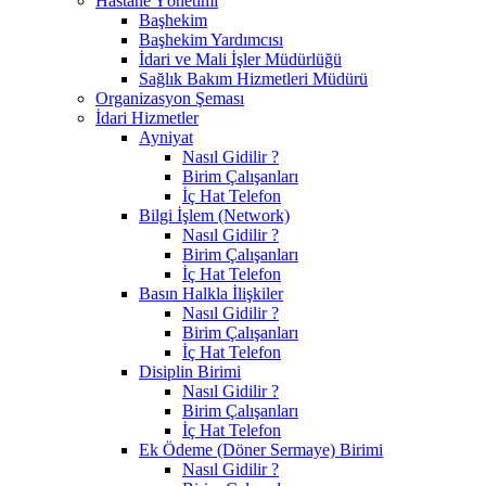
Hastane Yönetimi
Başhekim
Başhekim Yardımcısı
İdari ve Mali İşler Müdürlüğü
Sağlık Bakım Hizmetleri Müdürü
Organizasyon Şeması
İdari Hizmetler
Ayniyat
Nasıl Gidilir ?
Birim Çalışanları
İç Hat Telefon
Bilgi İşlem (Network)
Nasıl Gidilir ?
Birim Çalışanları
İç Hat Telefon
Basın Halkla İlişkiler
Nasıl Gidilir ?
Birim Çalışanları
İç Hat Telefon
Disiplin Birimi
Nasıl Gidilir ?
Birim Çalışanları
İç Hat Telefon
Ek Ödeme (Döner Sermaye) Birimi
Nasıl Gidilir ?