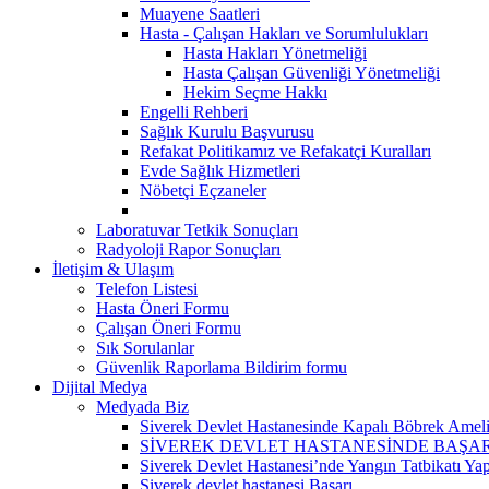
Muayene Saatleri
Hasta - Çalışan Hakları ve Sorumlulukları
Hasta Hakları Yönetmeliği
Hasta Çalışan Güvenliği Yönetmeliği
Hekim Seçme Hakkı
Engelli Rehberi
Sağlık Kurulu Başvurusu
Refakat Politikamız ve Refakatçi Kuralları
Evde Sağlık Hizmetleri
Nöbetçi Eçzaneler
Laboratuvar Tetkik Sonuçları
Radyoloji Rapor Sonuçları
İletişim & Ulaşım
Telefon Listesi
Hasta Öneri Formu
Çalışan Öneri Formu
Sık Sorulanlar
Güvenlik Raporlama Bildirim formu
Dijital Medya
Medyada Biz
Siverek Devlet Hastanesinde Kapalı Böbrek Ameliy
SİVEREK DEVLET HASTANESİNDE BAŞA
Siverek Devlet Hastanesi’nde Yangın Tatbikatı Yap
Siverek devlet hastanesi Başarı