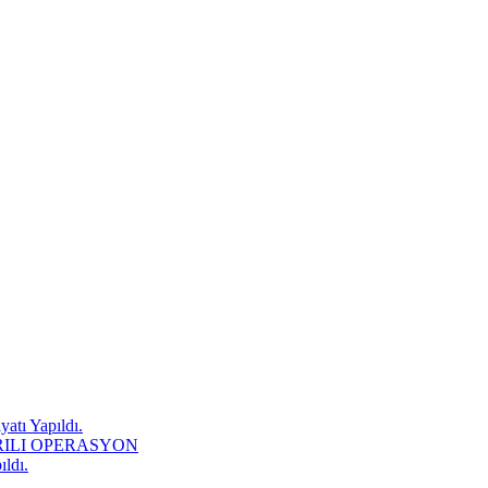
atı Yapıldı.
RILI OPERASYON
ıldı.