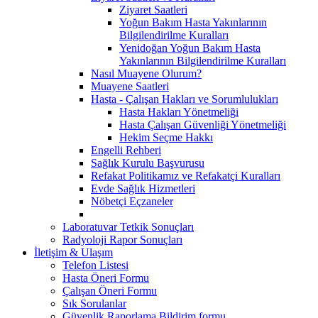
Ziyaret Saatleri
Yoğun Bakım Hasta Yakınlarının
Bilgilendirilme Kuralları
Yenidoğan Yoğun Bakım Hasta
Yakınlarının Bilgilendirilme Kuralları
Nasıl Muayene Olurum?
Muayene Saatleri
Hasta - Çalışan Hakları ve Sorumlulukları
Hasta Hakları Yönetmeliği
Hasta Çalışan Güvenliği Yönetmeliği
Hekim Seçme Hakkı
Engelli Rehberi
Sağlık Kurulu Başvurusu
Refakat Politikamız ve Refakatçi Kuralları
Evde Sağlık Hizmetleri
Nöbetçi Eçzaneler
Laboratuvar Tetkik Sonuçları
Radyoloji Rapor Sonuçları
İletişim & Ulaşım
Telefon Listesi
Hasta Öneri Formu
Çalışan Öneri Formu
Sık Sorulanlar
Güvenlik Raporlama Bildirim formu