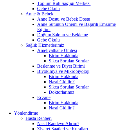
Toplum Ruh Sağlığı Merkezi
Gebe Okulu
Anne & Bebek
Anne Dostu ve Bebek Dostu
Anne Sütünün Önemi ve Başarılı Emzirme
Eğitimi
Doğum Salonu ve Bekleme
Gebe Okulu
Sağlık Hizmetlerimiz
Ameliyathane Ünitesi
Birim Hakkında
Sıkça Sorulan Sorular
Beslenme ve Diyet Birimi
Biyokimya ve Mikrobiyoloji
Birim Hakkında
Nasıl Gidilir ?
Sıkça Sorulan Sorular
Doktorlarımız
Eczane
Birim Hakkında
Nasıl Gidilir ?
Yönlendirme
Hasta Rehberi
Nasıl Randevu Alırım?
Ziyaret Saatleri ve Kuralları