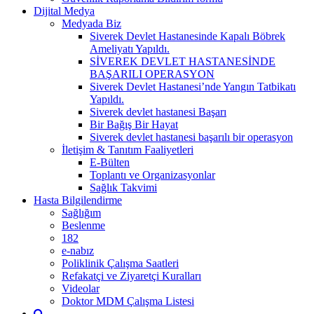
Dijital Medya
Medyada Biz
Siverek Devlet Hastanesinde Kapalı Böbrek
Ameliyatı Yapıldı.
SİVEREK DEVLET HASTANESİNDE
BAŞARILI OPERASYON
Siverek Devlet Hastanesi’nde Yangın Tatbikatı
Yapıldı.
Siverek devlet hastanesi Başarı
Bir Bağış Bir Hayat
Siverek devlet hastanesi başarılı bir operasyon
İletişim & Tanıtım Faaliyetleri
E-Bülten
Toplantı ve Organizasyonlar
Sağlık Takvimi
Hasta Bilgilendirme
Sağlığım
Beslenme
182
e-nabız
Poliklinik Çalışma Saatleri
Refakatçi ve Ziyaretçi Kuralları
Videolar
Doktor MDM Çalışma Listesi