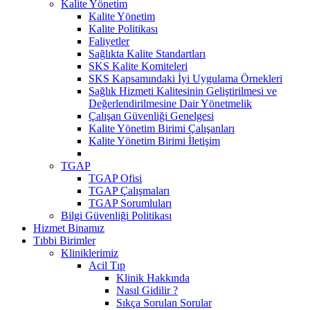
Kalite Yönetim
Kalite Yönetim
Kalite Politikası
Faliyetler
Sağlıkta Kalite Standartları
SKS Kalite Komiteleri
SKS Kapsamındaki İyi Uygulama Örnekleri
Sağlık Hizmeti Kalitesinin Geliştirilmesi ve
Değerlendirilmesine Dair Yönetmelik
Çalışan Güvenliği Genelgesi
Kalite Yönetim Birimi Çalışanları
Kalite Yönetim Birimi İletişim
TGAP
TGAP Ofisi
TGAP Çalışmaları
TGAP Sorumluları
Bilgi Güvenliği Politikası
Hizmet Binamız
Tıbbi Birimler
Kliniklerimiz
Acil Tıp
Klinik Hakkında
Nasıl Gidilir ?
Sıkça Sorulan Sorular