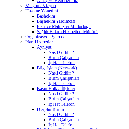
Amaç ve Hedeflerimiz
Misyon / Vizyon
Hastane Yönetimi
Başhekim
Başhekim Yardımcısı
İdari ve Mali İşler Müdürlüğü
Sağlık Bakım Hizmetleri Müdürü
Organizasyon Şeması
İdari Hizmetler
Ayniyat
Nasıl Gidilir ?
Birim Çalışanları
İç Hat Telefon
Bilgi İşlem (Network)
Nasıl Gidilir ?
Birim Çalışanları
İç Hat Telefon
Basın Halkla İlişkiler
Nasıl Gidilir ?
Birim Çalışanları
İç Hat Telefon
Disiplin Birimi
Nasıl Gidilir ?
Birim Çalışanları
İç Hat Telefon