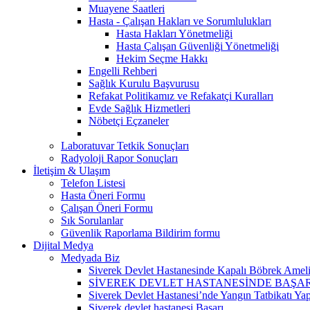
Muayene Saatleri
Hasta - Çalışan Hakları ve Sorumlulukları
Hasta Hakları Yönetmeliği
Hasta Çalışan Güvenliği Yönetmeliği
Hekim Seçme Hakkı
Engelli Rehberi
Sağlık Kurulu Başvurusu
Refakat Politikamız ve Refakatçi Kuralları
Evde Sağlık Hizmetleri
Nöbetçi Eçzaneler
Laboratuvar Tetkik Sonuçları
Radyoloji Rapor Sonuçları
İletişim & Ulaşım
Telefon Listesi
Hasta Öneri Formu
Çalışan Öneri Formu
Sık Sorulanlar
Güvenlik Raporlama Bildirim formu
Dijital Medya
Medyada Biz
Siverek Devlet Hastanesinde Kapalı Böbrek Ameliy
SİVEREK DEVLET HASTANESİNDE BAŞA
Siverek Devlet Hastanesi’nde Yangın Tatbikatı Yap
Siverek devlet hastanesi Başarı