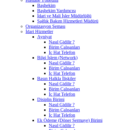
Hastane Yönetimi
Başhekim
Başhekim Yardımcısı
İdari ve Mali İşler Müdürlüğü
Sağlık Bakım Hizmetleri Müdürü
Organizasyon Şeması
İdari Hizmetler
Ayniyat
Nasıl Gidilir ?
Birim Çalışanları
İç Hat Telefon
Bilgi İşlem (Network)
Nasıl Gidilir ?
Birim Çalışanları
İç Hat Telefon
Basın Halkla İlişkiler
Nasıl Gidilir ?
Birim Çalışanları
İç Hat Telefon
Disiplin Birimi
Nasıl Gidilir ?
Birim Çalışanları
İç Hat Telefon
Ek Ödeme (Döner Sermaye) Birimi
Nasıl Gidilir ?