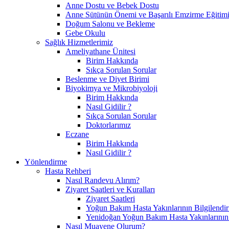
Anne Dostu ve Bebek Dostu
Anne Sütünün Önemi ve Başarılı Emzirme Eğitim
Doğum Salonu ve Bekleme
Gebe Okulu
Sağlık Hizmetlerimiz
Ameliyathane Ünitesi
Birim Hakkında
Sıkça Sorulan Sorular
Beslenme ve Diyet Birimi
Biyokimya ve Mikrobiyoloji
Birim Hakkında
Nasıl Gidilir ?
Sıkça Sorulan Sorular
Doktorlarımız
Eczane
Birim Hakkında
Nasıl Gidilir ?
Yönlendirme
Hasta Rehberi
Nasıl Randevu Alırım?
Ziyaret Saatleri ve Kuralları
Ziyaret Saatleri
Yoğun Bakım Hasta Yakınlarının Bilgilendir
Yenidoğan Yoğun Bakım Hasta Yakınlarının B
Nasıl Muayene Olurum?