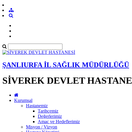
ŞANLIURFA İL SAĞLIK MÜDÜRLÜĞÜ
SİVEREK DEVLET HASTANE
Kurumsal
Hastanemiz
Tarihçemiz
Değerlerimiz
Amaç ve Hedeflerimiz
Misyon / Vizyon