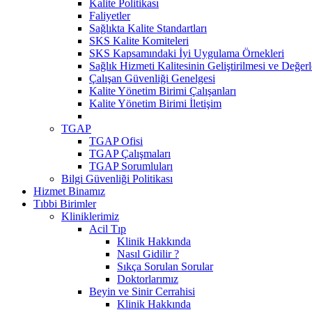
Kalite Politikası
Faliyetler
Sağlıkta Kalite Standartları
SKS Kalite Komiteleri
SKS Kapsamındaki İyi Uygulama Örnekleri
Sağlık Hizmeti Kalitesinin Geliştirilmesi ve Değer
Çalışan Güvenliği Genelgesi
Kalite Yönetim Birimi Çalışanları
Kalite Yönetim Birimi İletişim
TGAP
TGAP Ofisi
TGAP Çalışmaları
TGAP Sorumluları
Bilgi Güvenliği Politikası
Hizmet Binamız
Tıbbi Birimler
Kliniklerimiz
Acil Tıp
Klinik Hakkında
Nasıl Gidilir ?
Sıkça Sorulan Sorular
Doktorlarımız
Beyin ve Sinir Cerrahisi
Klinik Hakkında