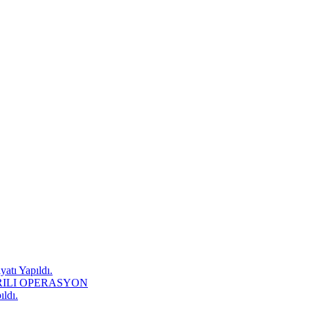
atı Yapıldı.
RILI OPERASYON
ıldı.