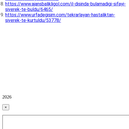
https://www.ajansbalikligol.com/il-disinda-bulamadigi-sifayi-
siverek-te-buldu/6465/
https://www.urfadegisim.com/tekrarlayan-hastaliktan-
siverek-te-kurtuldu/53778/
2026
×