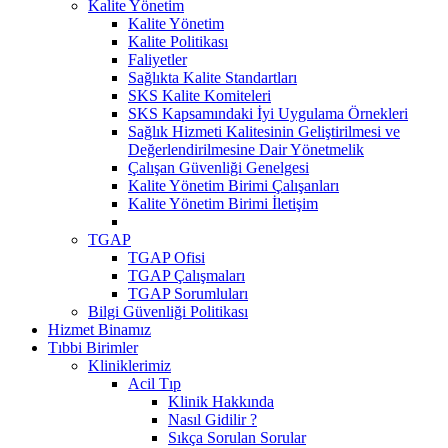
Kalite Yönetim
Kalite Yönetim
Kalite Politikası
Faliyetler
Sağlıkta Kalite Standartları
SKS Kalite Komiteleri
SKS Kapsamındaki İyi Uygulama Örnekleri
Sağlık Hizmeti Kalitesinin Geliştirilmesi ve
Değerlendirilmesine Dair Yönetmelik
Çalışan Güvenliği Genelgesi
Kalite Yönetim Birimi Çalışanları
Kalite Yönetim Birimi İletişim
TGAP
TGAP Ofisi
TGAP Çalışmaları
TGAP Sorumluları
Bilgi Güvenliği Politikası
Hizmet Binamız
Tıbbi Birimler
Kliniklerimiz
Acil Tıp
Klinik Hakkında
Nasıl Gidilir ?
Sıkça Sorulan Sorular