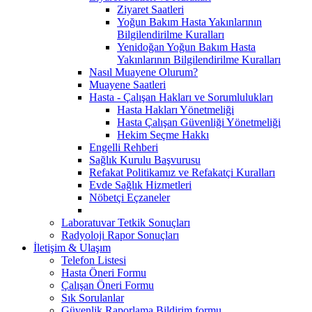
Ziyaret Saatleri
Yoğun Bakım Hasta Yakınlarının
Bilgilendirilme Kuralları
Yenidoğan Yoğun Bakım Hasta
Yakınlarının Bilgilendirilme Kuralları
Nasıl Muayene Olurum?
Muayene Saatleri
Hasta - Çalışan Hakları ve Sorumlulukları
Hasta Hakları Yönetmeliği
Hasta Çalışan Güvenliği Yönetmeliği
Hekim Seçme Hakkı
Engelli Rehberi
Sağlık Kurulu Başvurusu
Refakat Politikamız ve Refakatçi Kuralları
Evde Sağlık Hizmetleri
Nöbetçi Eçzaneler
Laboratuvar Tetkik Sonuçları
Radyoloji Rapor Sonuçları
İletişim & Ulaşım
Telefon Listesi
Hasta Öneri Formu
Çalışan Öneri Formu
Sık Sorulanlar
Güvenlik Raporlama Bildirim formu