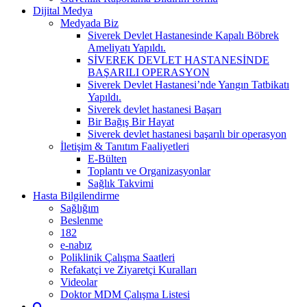
Dijital Medya
Medyada Biz
Siverek Devlet Hastanesinde Kapalı Böbrek
Ameliyatı Yapıldı.
SİVEREK DEVLET HASTANESİNDE
BAŞARILI OPERASYON
Siverek Devlet Hastanesi’nde Yangın Tatbikatı
Yapıldı.
Siverek devlet hastanesi Başarı
Bir Bağış Bir Hayat
Siverek devlet hastanesi başarılı bir operasyon
İletişim & Tanıtım Faaliyetleri
E-Bülten
Toplantı ve Organizasyonlar
Sağlık Takvimi
Hasta Bilgilendirme
Sağlığım
Beslenme
182
e-nabız
Poliklinik Çalışma Saatleri
Refakatçi ve Ziyaretçi Kuralları
Videolar
Doktor MDM Çalışma Listesi