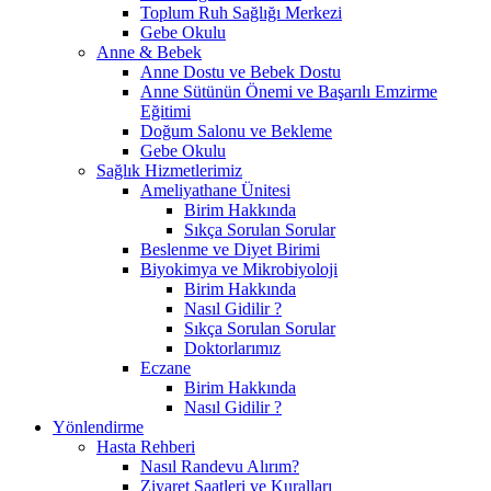
Toplum Ruh Sağlığı Merkezi
Gebe Okulu
Anne & Bebek
Anne Dostu ve Bebek Dostu
Anne Sütünün Önemi ve Başarılı Emzirme
Eğitimi
Doğum Salonu ve Bekleme
Gebe Okulu
Sağlık Hizmetlerimiz
Ameliyathane Ünitesi
Birim Hakkında
Sıkça Sorulan Sorular
Beslenme ve Diyet Birimi
Biyokimya ve Mikrobiyoloji
Birim Hakkında
Nasıl Gidilir ?
Sıkça Sorulan Sorular
Doktorlarımız
Eczane
Birim Hakkında
Nasıl Gidilir ?
Yönlendirme
Hasta Rehberi
Nasıl Randevu Alırım?
Ziyaret Saatleri ve Kuralları