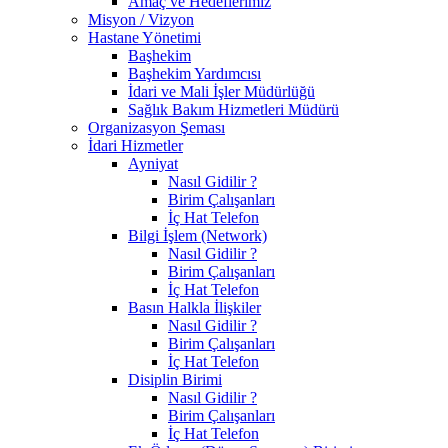
Amaç ve Hedeflerimiz
Misyon / Vizyon
Hastane Yönetimi
Başhekim
Başhekim Yardımcısı
İdari ve Mali İşler Müdürlüğü
Sağlık Bakım Hizmetleri Müdürü
Organizasyon Şeması
İdari Hizmetler
Ayniyat
Nasıl Gidilir ?
Birim Çalışanları
İç Hat Telefon
Bilgi İşlem (Network)
Nasıl Gidilir ?
Birim Çalışanları
İç Hat Telefon
Basın Halkla İlişkiler
Nasıl Gidilir ?
Birim Çalışanları
İç Hat Telefon
Disiplin Birimi
Nasıl Gidilir ?
Birim Çalışanları
İç Hat Telefon