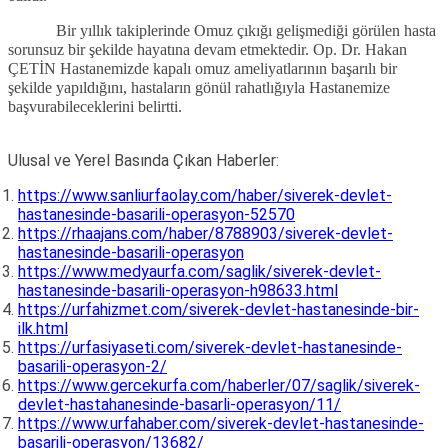
Bir yıllık takiplerinde Omuz çıkığı gelişmediği görülen hasta
sorunsuz bir şekilde hayatına devam etmektedir. Op. Dr. Hakan
ÇETİN Hastanemizde kapalı omuz ameliyatlarının başarılı bir
şekilde yapıldığını, hastaların gönül rahatlığıyla Hastanemize
başvurabileceklerini belirtti.
Ulusal ve Yerel Basında Çıkan Haberler:
https://www.sanliurfaolay.com/haber/siverek-devlet-
hastanesinde-basarili-operasyon-52570
https://rhaajans.com/haber/8788903/siverek-devlet-
hastanesinde-basarili-operasyon
https://www.medyaurfa.com/saglik/siverek-devlet-
hastanesinde-basarili-operasyon-h98633.html
https://urfahizmet.com/siverek-devlet-hastanesinde-bir-
ilk.html
https://urfasiyaseti.com/siverek-devlet-hastanesinde-
basarili-operasyon-2/
https://www.gercekurfa.com/haberler/07/saglik/siverek-
devlet-hastahanesinde-basarli-operasyon/11/
https://www.urfahaber.com/siverek-devlet-hastanesinde-
basarili-operasyon/13682/