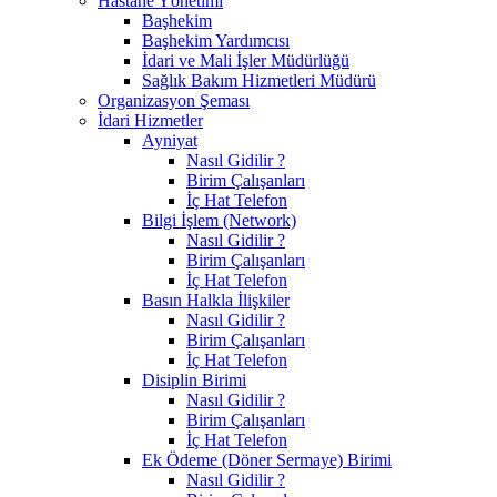
Hastane Yönetimi
Başhekim
Başhekim Yardımcısı
İdari ve Mali İşler Müdürlüğü
Sağlık Bakım Hizmetleri Müdürü
Organizasyon Şeması
İdari Hizmetler
Ayniyat
Nasıl Gidilir ?
Birim Çalışanları
İç Hat Telefon
Bilgi İşlem (Network)
Nasıl Gidilir ?
Birim Çalışanları
İç Hat Telefon
Basın Halkla İlişkiler
Nasıl Gidilir ?
Birim Çalışanları
İç Hat Telefon
Disiplin Birimi
Nasıl Gidilir ?
Birim Çalışanları
İç Hat Telefon
Ek Ödeme (Döner Sermaye) Birimi
Nasıl Gidilir ?