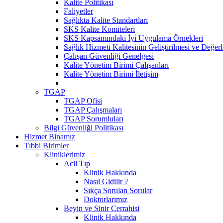
Kalite Politikası
Faliyetler
Sağlıkta Kalite Standartları
SKS Kalite Komiteleri
SKS Kapsamındaki İyi Uygulama Örnekleri
Sağlık Hizmeti Kalitesinin Geliştirilmesi ve Değer
Çalışan Güvenliği Genelgesi
Kalite Yönetim Birimi Çalışanları
Kalite Yönetim Birimi İletişim
TGAP
TGAP Ofisi
TGAP Çalışmaları
TGAP Sorumluları
Bilgi Güvenliği Politikası
Hizmet Binamız
Tıbbi Birimler
Kliniklerimiz
Acil Tıp
Klinik Hakkında
Nasıl Gidilir ?
Sıkça Sorulan Sorular
Doktorlarımız
Beyin ve Sinir Cerrahisi
Klinik Hakkında