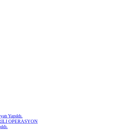
atı Yapıldı.
RILI OPERASYON
ıldı.