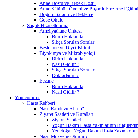
Anne Dostu ve Bebek Dostu
Anne Sütünün Önemi ve Başarılı Emzirme Eğitim
Doğum Salonu ve Bekleme
Gebe Okulu
Sağlık Hizmetlerimiz
Ameliyathane Ünitesi
Birim Hakkında
Sıkça Sorulan Sorular
Beslenme ve Diyet Birimi
Biyokimya ve Mikrobiyoloji
Birim Hakkında
Nasıl Gidilir ?
Sıkça Sorulan Sorular
Doktorlarımız
Eczane
Birim Hakkında
Nasıl Gidilir ?
Yönlendirme
Hasta Rehberi
Nasıl Randevu Alırım?
Ziyaret Saatleri ve Kuralları
Ziyaret Saatleri
Yoğun Bakım Hasta Yakınlarının Bilgilendir
Yenidoğan Yoğun Bakım Hasta Yakınlarının B
Nasıl Muayene Olurum?