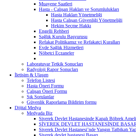
Muayene Saatleri
Hasta - Çalışan Hakları ve Sorumlulukları
Hasta Hakları Yönetmeliği
Hasta Çalışan Güvenliği Yönetmeliği
Hekim Seçme Hakkı
Engelli Rehberi
Sağlık Kurulu Başvurusu
Refakat Politikamız ve Refakatçi Kuralları
Evde Sağlık Hizmetleri
Nöbetçi Eçzaneler
Laboratuvar Tetkik Sonuçları
Radyoloji Rapor Sonuçları
İletişim & Ulaşım
Telefon Listesi
Hasta Öneri Formu
Çalışan Öneri Formu
Sık Sorulanlar
Güvenlik Raporlama Bildirim formu
Dijital Medya
Medyada Biz
Siverek Devlet Hastanesinde Kapalı Böbrek Ameliy
SİVEREK DEVLET HASTANESİNDE BAŞA
Siverek Devlet Hastanesi’nde Yangın Tatbikatı Yap
Siverek devlet hastanesi Başarı