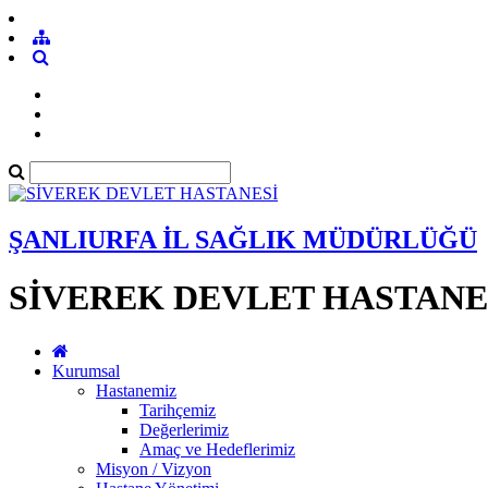
ŞANLIURFA İL SAĞLIK MÜDÜRLÜĞÜ
SİVEREK DEVLET HASTANE
Kurumsal
Hastanemiz
Tarihçemiz
Değerlerimiz
Amaç ve Hedeflerimiz
Misyon / Vizyon