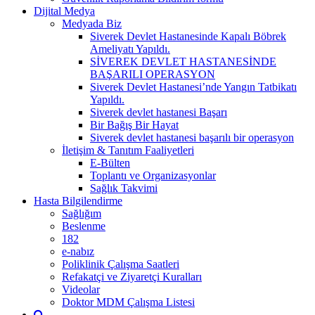
Dijital Medya
Medyada Biz
Siverek Devlet Hastanesinde Kapalı Böbrek
Ameliyatı Yapıldı.
SİVEREK DEVLET HASTANESİNDE
BAŞARILI OPERASYON
Siverek Devlet Hastanesi’nde Yangın Tatbikatı
Yapıldı.
Siverek devlet hastanesi Başarı
Bir Bağış Bir Hayat
Siverek devlet hastanesi başarılı bir operasyon
İletişim & Tanıtım Faaliyetleri
E-Bülten
Toplantı ve Organizasyonlar
Sağlık Takvimi
Hasta Bilgilendirme
Sağlığım
Beslenme
182
e-nabız
Poliklinik Çalışma Saatleri
Refakatçi ve Ziyaretçi Kuralları
Videolar
Doktor MDM Çalışma Listesi