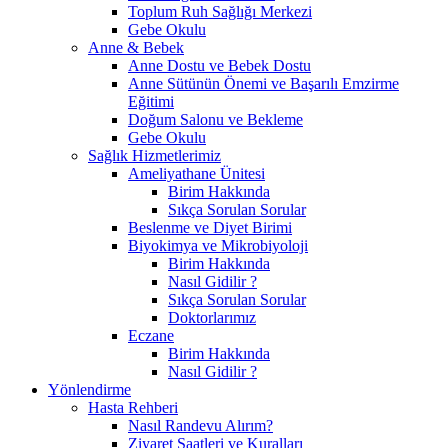
Toplum Ruh Sağlığı Merkezi
Gebe Okulu
Anne & Bebek
Anne Dostu ve Bebek Dostu
Anne Sütünün Önemi ve Başarılı Emzirme
Eğitimi
Doğum Salonu ve Bekleme
Gebe Okulu
Sağlık Hizmetlerimiz
Ameliyathane Ünitesi
Birim Hakkında
Sıkça Sorulan Sorular
Beslenme ve Diyet Birimi
Biyokimya ve Mikrobiyoloji
Birim Hakkında
Nasıl Gidilir ?
Sıkça Sorulan Sorular
Doktorlarımız
Eczane
Birim Hakkında
Nasıl Gidilir ?
Yönlendirme
Hasta Rehberi
Nasıl Randevu Alırım?
Ziyaret Saatleri ve Kuralları