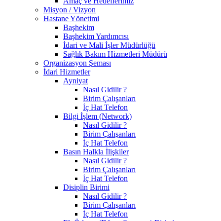
Amaç ve Hedeflerimiz
Misyon / Vizyon
Hastane Yönetimi
Başhekim
Başhekim Yardımcısı
İdari ve Mali İşler Müdürlüğü
Sağlık Bakım Hizmetleri Müdürü
Organizasyon Şeması
İdari Hizmetler
Ayniyat
Nasıl Gidilir ?
Birim Çalışanları
İç Hat Telefon
Bilgi İşlem (Network)
Nasıl Gidilir ?
Birim Çalışanları
İç Hat Telefon
Basın Halkla İlişkiler
Nasıl Gidilir ?
Birim Çalışanları
İç Hat Telefon
Disiplin Birimi
Nasıl Gidilir ?
Birim Çalışanları
İç Hat Telefon