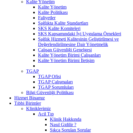
Kalite Yönetim
Kalite Yönetim
Kalite Politikası
Faliyetler
Sağlıkta Kalite Standartları
SKS Kalite Komiteleri
SKS Kapsamındaki İyi Uygulama Örnekleri
Sağlık Hizmeti Kalitesinin Geliştirilmesi ve
Değerlendirilmesine Dair Yönetmelik
Çalışan Güvenliği Genelgesi
Kalite Yönetim Birimi Çalışanları
Kalite Yönetim Birimi İletişim
TGAP
TGAP Ofisi
TGAP Çalışmaları
TGAP Sorumluları
Bilgi Güvenliği Politikası
Hizmet Binamız
Tıbbi Birimler
Kliniklerimiz
Acil Tıp
Klinik Hakkında
Nasıl Gidilir ?
Sıkça Sorulan Sorular