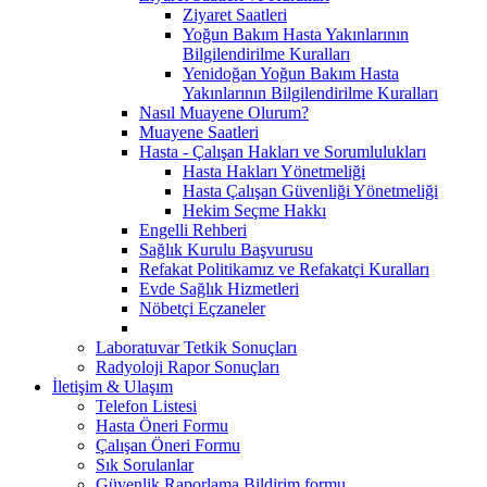
Ziyaret Saatleri
Yoğun Bakım Hasta Yakınlarının
Bilgilendirilme Kuralları
Yenidoğan Yoğun Bakım Hasta
Yakınlarının Bilgilendirilme Kuralları
Nasıl Muayene Olurum?
Muayene Saatleri
Hasta - Çalışan Hakları ve Sorumlulukları
Hasta Hakları Yönetmeliği
Hasta Çalışan Güvenliği Yönetmeliği
Hekim Seçme Hakkı
Engelli Rehberi
Sağlık Kurulu Başvurusu
Refakat Politikamız ve Refakatçi Kuralları
Evde Sağlık Hizmetleri
Nöbetçi Eçzaneler
Laboratuvar Tetkik Sonuçları
Radyoloji Rapor Sonuçları
İletişim & Ulaşım
Telefon Listesi
Hasta Öneri Formu
Çalışan Öneri Formu
Sık Sorulanlar
Güvenlik Raporlama Bildirim formu