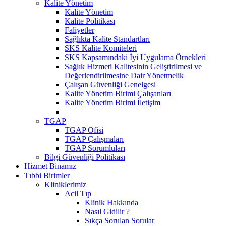
Kalite Yönetim
Kalite Yönetim
Kalite Politikası
Faliyetler
Sağlıkta Kalite Standartları
SKS Kalite Komiteleri
SKS Kapsamındaki İyi Uygulama Örnekleri
Sağlık Hizmeti Kalitesinin Geliştirilmesi ve
Değerlendirilmesine Dair Yönetmelik
Çalışan Güvenliği Genelgesi
Kalite Yönetim Birimi Çalışanları
Kalite Yönetim Birimi İletişim
TGAP
TGAP Ofisi
TGAP Çalışmaları
TGAP Sorumluları
Bilgi Güvenliği Politikası
Hizmet Binamız
Tıbbi Birimler
Kliniklerimiz
Acil Tıp
Klinik Hakkında
Nasıl Gidilir ?
Sıkça Sorulan Sorular