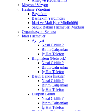
Amaç ve Hedeflerimiz
Misyon / Vizyon
Hastane Yönetimi
Başhekim
Başhekim Yardımcısı
İdari ve Mali İşler Müdürlüğü
Sağlık Bakım Hizmetleri Müdürü
Organizasyon Şeması
İdari Hizmetler
Ayniyat
Nasıl Gidilir ?
Birim Çalışanları
İç Hat Telefon
Bilgi İşlem (Network)
Nasıl Gidilir ?
Birim Çalışanları
İç Hat Telefon
Basın Halkla İlişkiler
Nasıl Gidilir ?
Birim Çalışanları
İç Hat Telefon
Disiplin Birimi
Nasıl Gidilir ?
Birim Çalışanları
İç Hat Telefon