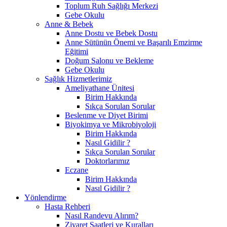
Toplum Ruh Sağlığı Merkezi
Gebe Okulu
Anne & Bebek
Anne Dostu ve Bebek Dostu
Anne Sütünün Önemi ve Başarılı Emzirme
Eğitimi
Doğum Salonu ve Bekleme
Gebe Okulu
Sağlık Hizmetlerimiz
Ameliyathane Ünitesi
Birim Hakkında
Sıkça Sorulan Sorular
Beslenme ve Diyet Birimi
Biyokimya ve Mikrobiyoloji
Birim Hakkında
Nasıl Gidilir ?
Sıkça Sorulan Sorular
Doktorlarımız
Eczane
Birim Hakkında
Nasıl Gidilir ?
Yönlendirme
Hasta Rehberi
Nasıl Randevu Alırım?
Ziyaret Saatleri ve Kuralları