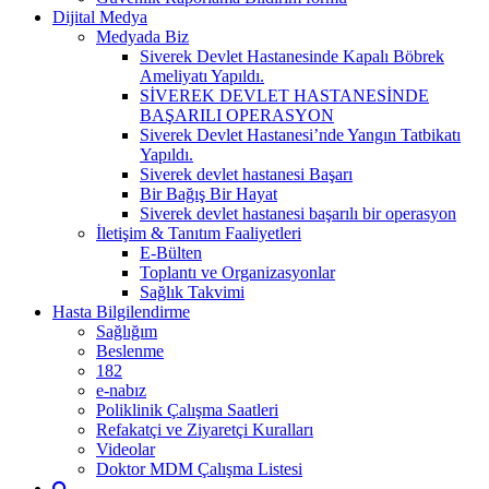
Dijital Medya
Medyada Biz
Siverek Devlet Hastanesinde Kapalı Böbrek
Ameliyatı Yapıldı.
SİVEREK DEVLET HASTANESİNDE
BAŞARILI OPERASYON
Siverek Devlet Hastanesi’nde Yangın Tatbikatı
Yapıldı.
Siverek devlet hastanesi Başarı
Bir Bağış Bir Hayat
Siverek devlet hastanesi başarılı bir operasyon
İletişim & Tanıtım Faaliyetleri
E-Bülten
Toplantı ve Organizasyonlar
Sağlık Takvimi
Hasta Bilgilendirme
Sağlığım
Beslenme
182
e-nabız
Poliklinik Çalışma Saatleri
Refakatçi ve Ziyaretçi Kuralları
Videolar
Doktor MDM Çalışma Listesi