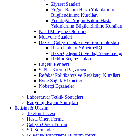
Ziyaret Saatleri
Yoğun Bakım Hasta Yakınlarının
Bilgilendirilme Kuralları
Yenidoğan Yoğun Bakım Hasta
Yakınlarının Bilgilendirilme Kuralları
Nasıl Muayene Olurum?
Muayene Saatleri
Hasta - Çalışan Hakları ve Sorumlulukları
Hasta Hakları Yönetmeliği
Hasta Çalışan Güvenliği Yönetmeliği
Hekim Seçme Hakkı
Engelli Rehberi
Sağlık Kurulu Başvurusu
Refakat Politikamız ve Refakatçi Kuralları
Evde Sağlık Hizmetleri
Nöbetçi Eçzaneler
Laboratuvar Tetkik Sonuçları
Radyoloji Rapor Sonuçları
İletişim & Ulaşım
Telefon Listesi
Hasta Öneri Formu
Çalışan Öneri Formu
Sık Sorulanlar
Güvenlik Raporlama Bildirim formu