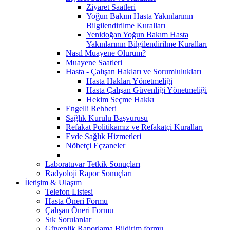
Ziyaret Saatleri
Yoğun Bakım Hasta Yakınlarının
Bilgilendirilme Kuralları
Yenidoğan Yoğun Bakım Hasta
Yakınlarının Bilgilendirilme Kuralları
Nasıl Muayene Olurum?
Muayene Saatleri
Hasta - Çalışan Hakları ve Sorumlulukları
Hasta Hakları Yönetmeliği
Hasta Çalışan Güvenliği Yönetmeliği
Hekim Seçme Hakkı
Engelli Rehberi
Sağlık Kurulu Başvurusu
Refakat Politikamız ve Refakatçi Kuralları
Evde Sağlık Hizmetleri
Nöbetçi Eçzaneler
Laboratuvar Tetkik Sonuçları
Radyoloji Rapor Sonuçları
İletişim & Ulaşım
Telefon Listesi
Hasta Öneri Formu
Çalışan Öneri Formu
Sık Sorulanlar
Güvenlik Raporlama Bildirim formu