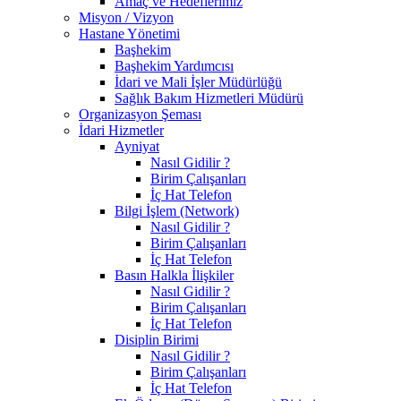
Amaç ve Hedeflerimiz
Misyon / Vizyon
Hastane Yönetimi
Başhekim
Başhekim Yardımcısı
İdari ve Mali İşler Müdürlüğü
Sağlık Bakım Hizmetleri Müdürü
Organizasyon Şeması
İdari Hizmetler
Ayniyat
Nasıl Gidilir ?
Birim Çalışanları
İç Hat Telefon
Bilgi İşlem (Network)
Nasıl Gidilir ?
Birim Çalışanları
İç Hat Telefon
Basın Halkla İlişkiler
Nasıl Gidilir ?
Birim Çalışanları
İç Hat Telefon
Disiplin Birimi
Nasıl Gidilir ?
Birim Çalışanları
İç Hat Telefon