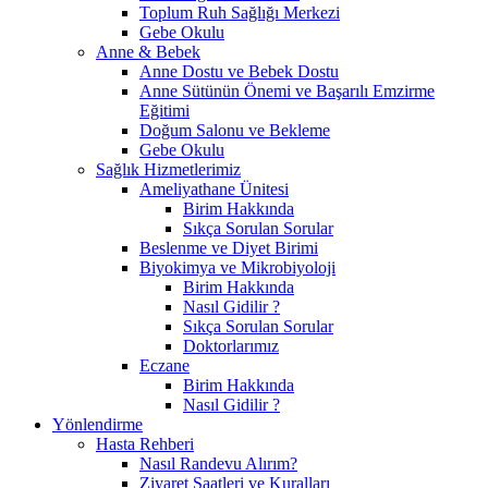
Toplum Ruh Sağlığı Merkezi
Gebe Okulu
Anne & Bebek
Anne Dostu ve Bebek Dostu
Anne Sütünün Önemi ve Başarılı Emzirme
Eğitimi
Doğum Salonu ve Bekleme
Gebe Okulu
Sağlık Hizmetlerimiz
Ameliyathane Ünitesi
Birim Hakkında
Sıkça Sorulan Sorular
Beslenme ve Diyet Birimi
Biyokimya ve Mikrobiyoloji
Birim Hakkında
Nasıl Gidilir ?
Sıkça Sorulan Sorular
Doktorlarımız
Eczane
Birim Hakkında
Nasıl Gidilir ?
Yönlendirme
Hasta Rehberi
Nasıl Randevu Alırım?
Ziyaret Saatleri ve Kuralları