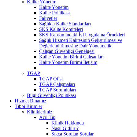
Kalite Yönetim
Kalite Yönetim
Kalite Politikası
Faliyetler
Sağlıkta Kalite Standartları
SKS Kalite Komiteleri
SKS Kapsamındaki İyi Uygulama Örnekleri
Sağlık Hizmeti Kalitesinin Geliştirilmesi ve
Değerlendirilmesine Dair Yönetmelik
Çalışan Güvenliği Genelgesi
Kalite Yönetim Birimi Çalışanları
Kalite Yönetim Birimi İletişim
TGAP
TGAP Ofisi
TGAP Çalışmaları
TGAP Sorumluları
Bilgi Güvenliği Politikası
Hizmet Binamız
Tıbbi Birimler
Kliniklerimiz
Acil Tıp
Klinik Hakkında
Nasıl Gidilir ?
Sıkça Sorulan Sorular