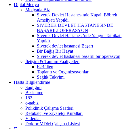
Dijital Medya
Medyada Biz
Siverek Devlet Hastanesinde Kapalı Böbrek
Ameliyatı Yapıldı.
SİVEREK DEVLET HASTANESİNDE
BAŞARILI OPERASYON
Siverek Devlet Hastanesi’nde Yangın Tatbikatı
Yapıldı.
Siverek devlet hastanesi Başarı
Bir Bağış Bir Hayat
Siverek devlet hastanesi başarılı bir operasyon
İletişim & Tanıtım Faaliyetleri
E-Bülten
Toplantı ve Organizasyonlar
Sağlık Takvimi
Hasta Bilgilendirme
Sağlığım
Beslenme
182
e-nabız
Poliklinik Çalışma Saatleri
Refakatçi ve Ziyaretçi Kuralları
Videolar
Doktor MDM Çalışma Listesi