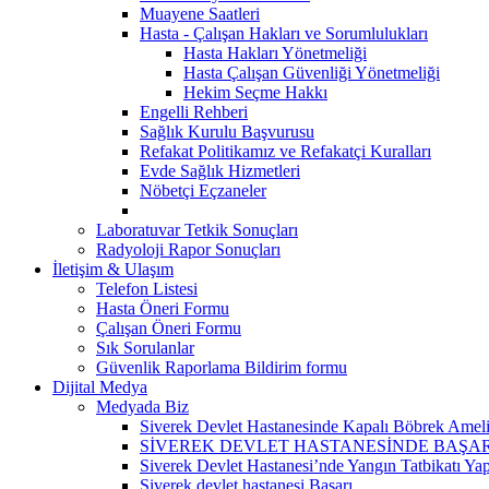
Muayene Saatleri
Hasta - Çalışan Hakları ve Sorumlulukları
Hasta Hakları Yönetmeliği
Hasta Çalışan Güvenliği Yönetmeliği
Hekim Seçme Hakkı
Engelli Rehberi
Sağlık Kurulu Başvurusu
Refakat Politikamız ve Refakatçi Kuralları
Evde Sağlık Hizmetleri
Nöbetçi Eçzaneler
Laboratuvar Tetkik Sonuçları
Radyoloji Rapor Sonuçları
İletişim & Ulaşım
Telefon Listesi
Hasta Öneri Formu
Çalışan Öneri Formu
Sık Sorulanlar
Güvenlik Raporlama Bildirim formu
Dijital Medya
Medyada Biz
Siverek Devlet Hastanesinde Kapalı Böbrek Ameliy
SİVEREK DEVLET HASTANESİNDE BAŞA
Siverek Devlet Hastanesi’nde Yangın Tatbikatı Yap
Siverek devlet hastanesi Başarı