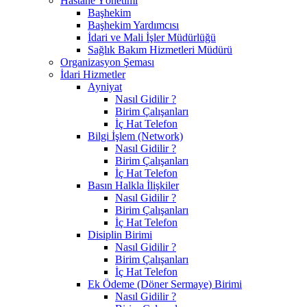
Hastane Yönetimi
Başhekim
Başhekim Yardımcısı
İdari ve Mali İşler Müdürlüğü
Sağlık Bakım Hizmetleri Müdürü
Organizasyon Şeması
İdari Hizmetler
Ayniyat
Nasıl Gidilir ?
Birim Çalışanları
İç Hat Telefon
Bilgi İşlem (Network)
Nasıl Gidilir ?
Birim Çalışanları
İç Hat Telefon
Basın Halkla İlişkiler
Nasıl Gidilir ?
Birim Çalışanları
İç Hat Telefon
Disiplin Birimi
Nasıl Gidilir ?
Birim Çalışanları
İç Hat Telefon
Ek Ödeme (Döner Sermaye) Birimi
Nasıl Gidilir ?