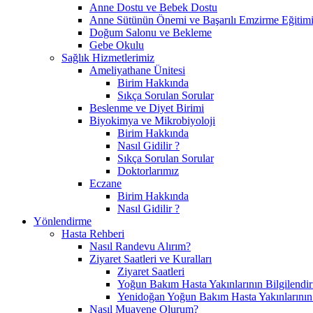
Anne Dostu ve Bebek Dostu
Anne Sütünün Önemi ve Başarılı Emzirme Eğitim
Doğum Salonu ve Bekleme
Gebe Okulu
Sağlık Hizmetlerimiz
Ameliyathane Ünitesi
Birim Hakkında
Sıkça Sorulan Sorular
Beslenme ve Diyet Birimi
Biyokimya ve Mikrobiyoloji
Birim Hakkında
Nasıl Gidilir ?
Sıkça Sorulan Sorular
Doktorlarımız
Eczane
Birim Hakkında
Nasıl Gidilir ?
Yönlendirme
Hasta Rehberi
Nasıl Randevu Alırım?
Ziyaret Saatleri ve Kuralları
Ziyaret Saatleri
Yoğun Bakım Hasta Yakınlarının Bilgilendir
Yenidoğan Yoğun Bakım Hasta Yakınlarının B
Nasıl Muayene Olurum?