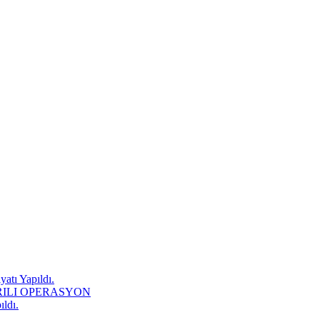
atı Yapıldı.
RILI OPERASYON
ıldı.