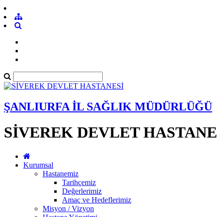
ŞANLIURFA İL SAĞLIK MÜDÜRLÜĞÜ
SİVEREK DEVLET HASTANE
Kurumsal
Hastanemiz
Tarihçemiz
Değerlerimiz
Amaç ve Hedeflerimiz
Misyon / Vizyon