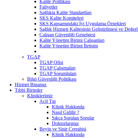
Kalite Politikası
Faliyetler
Sağlıkta Kalite Standartları
SKS Kalite Komiteleri
SKS Kapsamındaki İyi Uygulama Örnekleri
Sağlık Hizmeti Kalitesinin Geliştirilmesi ve Değer
Çalışan Güvenliği Genelgesi
Kalite Yönetim Birimi Çalışanları
Kalite Yönetim Birimi İletişim
TGAP
TGAP Ofisi
TGAP Çalışmaları
TGAP Sorumluları
Bilgi Güvenliği Politikası
Hizmet Binamız
Tıbbi Birimler
Kliniklerimiz
Acil Tıp
Klinik Hakkında
Nasıl Gidilir ?
Sıkça Sorulan Sorular
Doktorlarımız
Beyin ve Sinir Cerrahisi
Klinik Hakkında