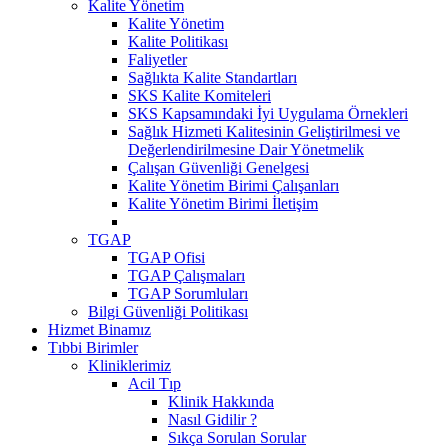
Kalite Yönetim
Kalite Yönetim
Kalite Politikası
Faliyetler
Sağlıkta Kalite Standartları
SKS Kalite Komiteleri
SKS Kapsamındaki İyi Uygulama Örnekleri
Sağlık Hizmeti Kalitesinin Geliştirilmesi ve
Değerlendirilmesine Dair Yönetmelik
Çalışan Güvenliği Genelgesi
Kalite Yönetim Birimi Çalışanları
Kalite Yönetim Birimi İletişim
TGAP
TGAP Ofisi
TGAP Çalışmaları
TGAP Sorumluları
Bilgi Güvenliği Politikası
Hizmet Binamız
Tıbbi Birimler
Kliniklerimiz
Acil Tıp
Klinik Hakkında
Nasıl Gidilir ?
Sıkça Sorulan Sorular