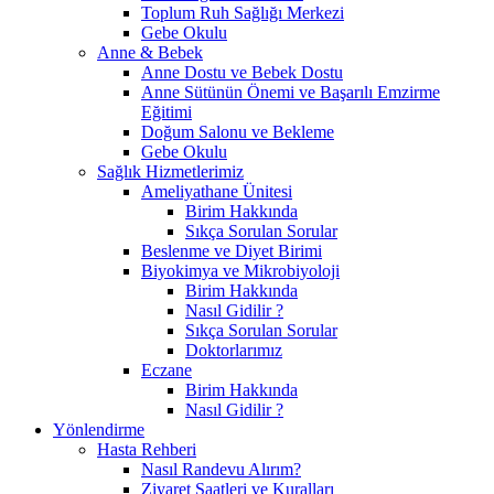
Toplum Ruh Sağlığı Merkezi
Gebe Okulu
Anne & Bebek
Anne Dostu ve Bebek Dostu
Anne Sütünün Önemi ve Başarılı Emzirme
Eğitimi
Doğum Salonu ve Bekleme
Gebe Okulu
Sağlık Hizmetlerimiz
Ameliyathane Ünitesi
Birim Hakkında
Sıkça Sorulan Sorular
Beslenme ve Diyet Birimi
Biyokimya ve Mikrobiyoloji
Birim Hakkında
Nasıl Gidilir ?
Sıkça Sorulan Sorular
Doktorlarımız
Eczane
Birim Hakkında
Nasıl Gidilir ?
Yönlendirme
Hasta Rehberi
Nasıl Randevu Alırım?
Ziyaret Saatleri ve Kuralları