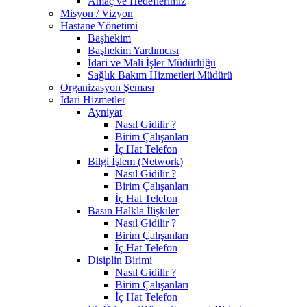
Amaç ve Hedeflerimiz
Misyon / Vizyon
Hastane Yönetimi
Başhekim
Başhekim Yardımcısı
İdari ve Mali İşler Müdürlüğü
Sağlık Bakım Hizmetleri Müdürü
Organizasyon Şeması
İdari Hizmetler
Ayniyat
Nasıl Gidilir ?
Birim Çalışanları
İç Hat Telefon
Bilgi İşlem (Network)
Nasıl Gidilir ?
Birim Çalışanları
İç Hat Telefon
Basın Halkla İlişkiler
Nasıl Gidilir ?
Birim Çalışanları
İç Hat Telefon
Disiplin Birimi
Nasıl Gidilir ?
Birim Çalışanları
İç Hat Telefon