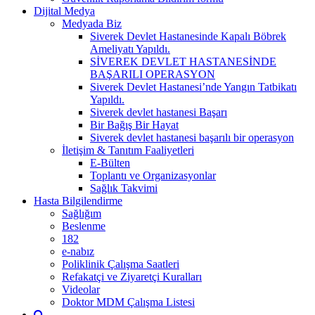
Dijital Medya
Medyada Biz
Siverek Devlet Hastanesinde Kapalı Böbrek
Ameliyatı Yapıldı.
SİVEREK DEVLET HASTANESİNDE
BAŞARILI OPERASYON
Siverek Devlet Hastanesi’nde Yangın Tatbikatı
Yapıldı.
Siverek devlet hastanesi Başarı
Bir Bağış Bir Hayat
Siverek devlet hastanesi başarılı bir operasyon
İletişim & Tanıtım Faaliyetleri
E-Bülten
Toplantı ve Organizasyonlar
Sağlık Takvimi
Hasta Bilgilendirme
Sağlığım
Beslenme
182
e-nabız
Poliklinik Çalışma Saatleri
Refakatçi ve Ziyaretçi Kuralları
Videolar
Doktor MDM Çalışma Listesi