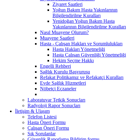
Ziyaret Saatleri
Yoğun Bakım Hasta Yakınlarının
Bilgilendirilme Kuralları
Yenidoğan Yoğun Bakım Hasta
Yakınlarının Bilgilendirilme Kuralları
Nasıl Muayene Olurum?
Muayene Saatleri
Hasta - Çalışan Hakları ve Sorumlulukları
Hasta Hakları Yönetmeliği
Hasta Çalışan Güvenliği Yönetmeliği
Hekim Seçme Hakkı
Engelli Rehberi
Sağlık Kurulu Başvurusu
Refakat Politikamız ve Refakatçi Kuralları
Evde Sağlık Hizmetleri
Nöbetçi Eçzaneler
Laboratuvar Tetkik Sonuçları
Radyoloji Rapor Sonuçları
İletişim & Ulaşım
Telefon Listesi
Hasta Öneri Formu
Çalışan Öneri Formu
Sık Sorulanlar
Güvenlik Raporlama Bildirim formu