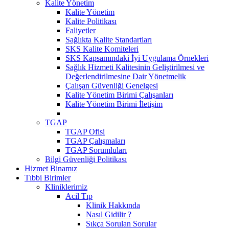
Kalite Yönetim
Kalite Yönetim
Kalite Politikası
Faliyetler
Sağlıkta Kalite Standartları
SKS Kalite Komiteleri
SKS Kapsamındaki İyi Uygulama Örnekleri
Sağlık Hizmeti Kalitesinin Geliştirilmesi ve
Değerlendirilmesine Dair Yönetmelik
Çalışan Güvenliği Genelgesi
Kalite Yönetim Birimi Çalışanları
Kalite Yönetim Birimi İletişim
TGAP
TGAP Ofisi
TGAP Çalışmaları
TGAP Sorumluları
Bilgi Güvenliği Politikası
Hizmet Binamız
Tıbbi Birimler
Kliniklerimiz
Acil Tıp
Klinik Hakkında
Nasıl Gidilir ?
Sıkça Sorulan Sorular