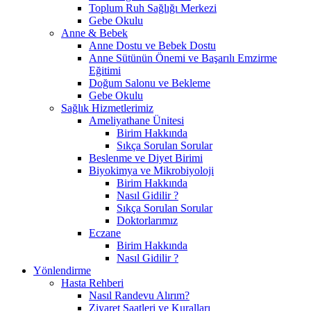
Toplum Ruh Sağlığı Merkezi
Gebe Okulu
Anne & Bebek
Anne Dostu ve Bebek Dostu
Anne Sütünün Önemi ve Başarılı Emzirme
Eğitimi
Doğum Salonu ve Bekleme
Gebe Okulu
Sağlık Hizmetlerimiz
Ameliyathane Ünitesi
Birim Hakkında
Sıkça Sorulan Sorular
Beslenme ve Diyet Birimi
Biyokimya ve Mikrobiyoloji
Birim Hakkında
Nasıl Gidilir ?
Sıkça Sorulan Sorular
Doktorlarımız
Eczane
Birim Hakkında
Nasıl Gidilir ?
Yönlendirme
Hasta Rehberi
Nasıl Randevu Alırım?
Ziyaret Saatleri ve Kuralları