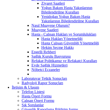
Ziyaret Saatleri
Yoğun Bakım Hasta Yakınlarının
Bilgilendirilme Kuralları
Yenidoğan Yoğun Bakım Hasta
Yakınlarının Bilgilendirilme Kuralları
Nasıl Muayene Olurum?
Muayene Saatleri
Hasta - Çalışan Hakları ve Sorumlulukları
Hasta Hakları Yönetmeliği
Hasta Çalışan Güvenliği Yönetmeliği
Hekim Seçme Hakkı
Engelli Rehberi
Sağlık Kurulu Başvurusu
Refakat Politikamız ve Refakatçi Kuralları
Evde Sağlık Hizmetleri
Nöbetçi Eçzaneler
Laboratuvar Tetkik Sonuçları
Radyoloji Rapor Sonuçları
İletişim & Ulaşım
Telefon Listesi
Hasta Öneri Formu
Çalışan Öneri Formu
Sık Sorulanlar
Güvenlik Raporlama Bildirim formu