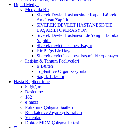
Dijital Medya
Medyada Biz
Siverek Devlet Hastanesinde Kapalı Böbrek
Ameliyatı Yapıldı.
SİVEREK DEVLET HASTANESİNDE
BAŞARILI OPERASYON
Siverek Devlet Hastanesi’nde Yangın Tatbikatı
Yapıldı.
Siverek devlet hastanesi Başarı
Bir Bağış Bir Hayat
Siverek devlet hastanesi başarılı bir operasyon
İletişim & Tanıtım Faaliyetleri
E-Bülten
Toplantı ve Organizasyonlar
Sağlık Takvimi
Hasta Bilgilendirme
Sağlığım
Beslenme
182
e-nabız
Poliklinik Çalışma Saatleri
Refakatçi ve Ziyaretçi Kuralları
Videolar
Doktor MDM Çalışma Listesi