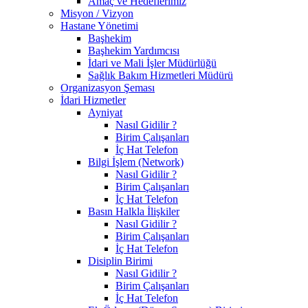
Amaç ve Hedeflerimiz
Misyon / Vizyon
Hastane Yönetimi
Başhekim
Başhekim Yardımcısı
İdari ve Mali İşler Müdürlüğü
Sağlık Bakım Hizmetleri Müdürü
Organizasyon Şeması
İdari Hizmetler
Ayniyat
Nasıl Gidilir ?
Birim Çalışanları
İç Hat Telefon
Bilgi İşlem (Network)
Nasıl Gidilir ?
Birim Çalışanları
İç Hat Telefon
Basın Halkla İlişkiler
Nasıl Gidilir ?
Birim Çalışanları
İç Hat Telefon
Disiplin Birimi
Nasıl Gidilir ?
Birim Çalışanları
İç Hat Telefon