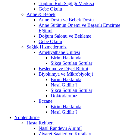
Toplum Ruh Sağlığı Merkezi
Gebe Okulu
Anne & Bebek
Anne Dostu ve Bebek Dostu
Anne Sütünün Önemi ve Başarılı Emzirme
Eğitimi
Doğum Salonu ve Bekleme
Gebe Okulu
Sağlık Hizmetlerimiz
Ameliyathane Ünitesi
Birim Hakkında
Sıkça Sorulan Sorular
Beslenme ve Diyet Birimi
Biyokimya ve Mikrobiyoloji
Birim Hakkında
Nasıl Gidilir ?
Sıkça Sorulan Sorular
Doktorlarımız
Eczane
Birim Hakkında
Nasıl Gidilir ?
Yönlendirme
Hasta Rehberi
Nasıl Randevu Alırım?
Ziyaret Saatleri ve Kuralları