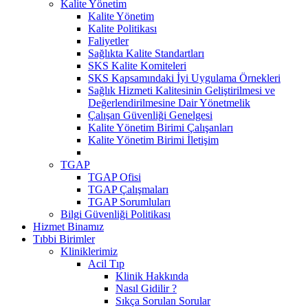
Kalite Yönetim
Kalite Yönetim
Kalite Politikası
Faliyetler
Sağlıkta Kalite Standartları
SKS Kalite Komiteleri
SKS Kapsamındaki İyi Uygulama Örnekleri
Sağlık Hizmeti Kalitesinin Geliştirilmesi ve
Değerlendirilmesine Dair Yönetmelik
Çalışan Güvenliği Genelgesi
Kalite Yönetim Birimi Çalışanları
Kalite Yönetim Birimi İletişim
TGAP
TGAP Ofisi
TGAP Çalışmaları
TGAP Sorumluları
Bilgi Güvenliği Politikası
Hizmet Binamız
Tıbbi Birimler
Kliniklerimiz
Acil Tıp
Klinik Hakkında
Nasıl Gidilir ?
Sıkça Sorulan Sorular