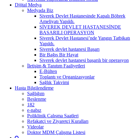
Dijital Medya
Medyada Biz
Siverek Devlet Hastanesinde Kapalı Böbrek
Ameliyatı Yapıldı.
SİVEREK DEVLET HASTANESİNDE
BAŞARILI OPERASYON
Siverek Devlet Hastanesi’nde Yangın Tatbikatı
Yapıldı.
Siverek devlet hastanesi Başarı
Bir Bağış Bir Hayat
Siverek devlet hastanesi başarılı bir operasyon
İletişim & Tanıtım Faaliyetleri
E-Bülten
Toplantı ve Organizasyonlar
Sağlık Takvimi
Hasta Bilgilendirme
Sağlığım
Beslenme
182
e-nabız
Poliklinik Çalışma Saatleri
Refakatçi ve Ziyaretçi Kuralları
Videolar
Doktor MDM Çalışma Listesi