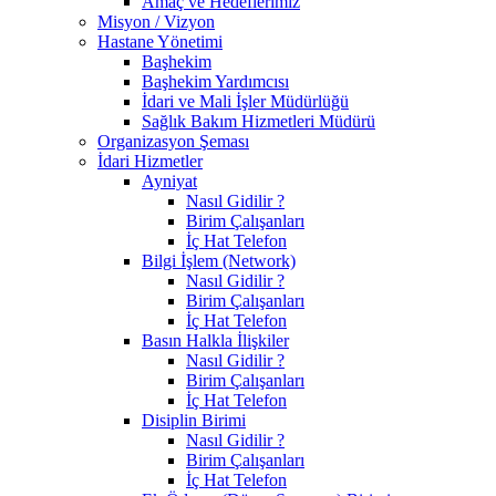
Amaç ve Hedeflerimiz
Misyon / Vizyon
Hastane Yönetimi
Başhekim
Başhekim Yardımcısı
İdari ve Mali İşler Müdürlüğü
Sağlık Bakım Hizmetleri Müdürü
Organizasyon Şeması
İdari Hizmetler
Ayniyat
Nasıl Gidilir ?
Birim Çalışanları
İç Hat Telefon
Bilgi İşlem (Network)
Nasıl Gidilir ?
Birim Çalışanları
İç Hat Telefon
Basın Halkla İlişkiler
Nasıl Gidilir ?
Birim Çalışanları
İç Hat Telefon
Disiplin Birimi
Nasıl Gidilir ?
Birim Çalışanları
İç Hat Telefon