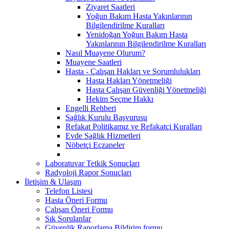
Ziyaret Saatleri
Yoğun Bakım Hasta Yakınlarının
Bilgilendirilme Kuralları
Yenidoğan Yoğun Bakım Hasta
Yakınlarının Bilgilendirilme Kuralları
Nasıl Muayene Olurum?
Muayene Saatleri
Hasta - Çalışan Hakları ve Sorumlulukları
Hasta Hakları Yönetmeliği
Hasta Çalışan Güvenliği Yönetmeliği
Hekim Seçme Hakkı
Engelli Rehberi
Sağlık Kurulu Başvurusu
Refakat Politikamız ve Refakatçi Kuralları
Evde Sağlık Hizmetleri
Nöbetçi Eçzaneler
Laboratuvar Tetkik Sonuçları
Radyoloji Rapor Sonuçları
İletişim & Ulaşım
Telefon Listesi
Hasta Öneri Formu
Çalışan Öneri Formu
Sık Sorulanlar
Güvenlik Raporlama Bildirim formu